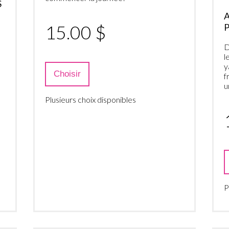
S
15.00 $
P
D
l
y
Choisir
f
u
Plusieurs choix disponibles
P