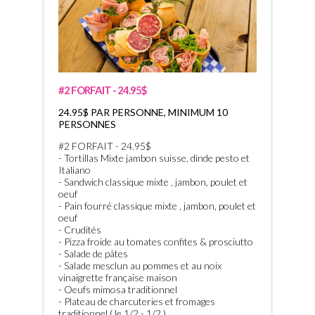
#2 FORFAIT - 24.95$
24.95$ PAR PERSONNE, MINIMUM 10
PERSONNES
#2 FORFAIT - 24.95$
- Tortillas Mixte jambon suisse, dinde pesto et
Italiano
- Sandwich classique mixte , jambon, poulet et
oeuf
- Pain fourré classique mixte , jambon, poulet et
oeuf
- Crudités
- Pizza froide au tomates confites & prosciutto
- Salade de pâtes
- Salade mesclun au pommes et au noix
vinaigrette française maison
- Oeufs mimosa traditionnel
- Plateau de charcuteries et fromages
traditionnel ( le 1/2 - 1/2 )